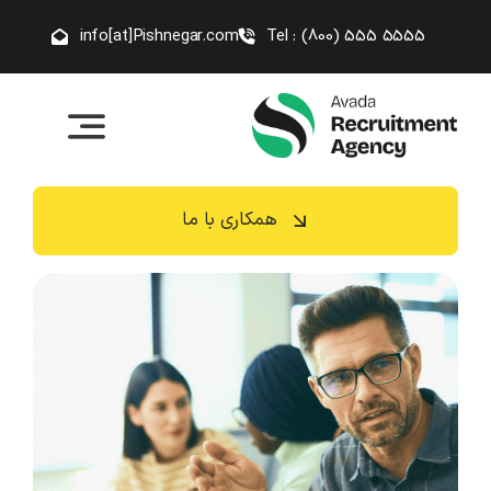
رش
info[at]Pishnegar.com
Tel : (800) 555 5555
ه
حتوا
همکاری با ما