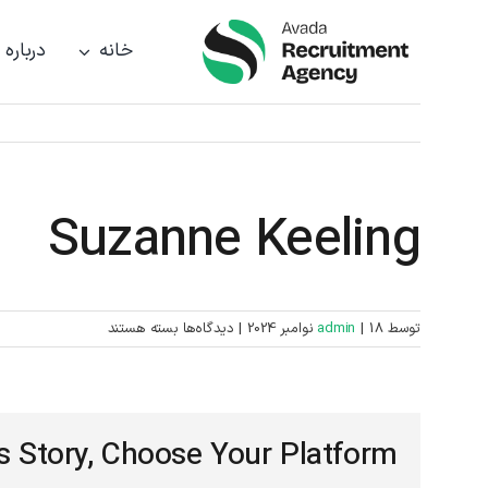
رش
ه
خانه
درباره 
حتوا
Suzanne Keeling
برای
توسط
18 نوامبر 2024
|
admin
|
دیدگاه‌ها
بسته هستند
Suzanne
Keeling
s Story, Choose Your Platform!